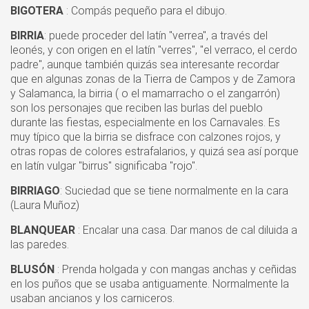
BIGOTERA
: Compás pequeño para el dibujo.
BIRRIA
: puede proceder del latín "verrea", a través del
leonés, y con origen en el latín "verres", "el verraco, el cerdo
padre", aunque también quizás sea interesante recordar
que en algunas zonas de la Tierra de Campos y de Zamora
y Salamanca, la birria ( o el mamarracho o el zangarrón)
son los personajes que reciben las burlas del pueblo
durante las fiestas, especialmente en los Carnavales. Es
muy típico que la birria se disfrace con calzones rojos, y
otras ropas de colores estrafalarios, y quizá sea así porque
en latín vulgar "birrus" significaba "rojo".
BIRRIAGO
: Suciedad que se tiene normalmente en la cara
(Laura Muñoz)
BLANQUEAR
: Encalar una casa. Dar manos de cal diluida a
las paredes.
BLUSÓN
: Prenda holgada y con mangas anchas y ceñidas
en los puños que se usaba antiguamente. Normalmente la
usaban ancianos y los carniceros.