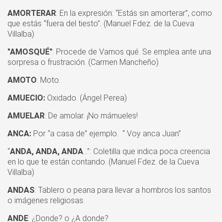
AMORTERAR
: En la expresión: “Estás sin amorterar”, como
que estás “fuera del tiesto”. (Manuel Fdez. de la Cueva
Villalba)
"AMOSQUÉ"
: Procede de Vamos qué. Se emplea ante una
sorpresa o frustración. (Carmen Mancheño)
AMOTO
: Moto.
AMUECIO:
Oxidado. (Ángel Perea)
AMUELAR
: De amolar. ¡No mámueles!
ANCA:
Por “a casa de” ejemplo. “ Voy anca Juan”
“
ANDA, ANDA, ANDA
…”: Coletilla que indica poca creencia
en lo que te están contando. (Manuel Fdez. de la Cueva
Villalba)
ANDAS
: Tablero o peana para llevar a hombros los santos
o imágenes religiosas.
ANDE
: ¿Donde? o ¿A donde?