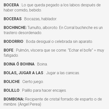
BOCERA
: Lo que queda pegado a los labios después de
haber comido, bebido.
BOCERAS
: Bocazas, hablador.
BOCHINCHE:
Tumulto, alboroto. En Corral buchinche es un
trastero desordenado.
BODORRIO
: Boda desigual o celebrada sin aparato.
BOFE
: Pulmón, víscera que se come. "Echar el bofe" = muy
fatigado.
BOINA Ó BOHINA
: Boina.
BOLAS, JUGAR A LAS
: Jugar a las canicas.
BOLICHE
: Cierto juego.
BOLILLO
: Palillo para hacer encajes.
BOMBONA:
Recipiente de cristal forrado de esparto o de
mimbre. (Ángel Perea)