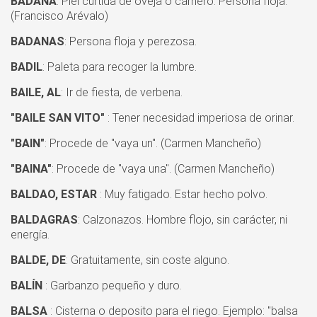
BADANA
: Piel curtida de oveja o carnero. Persona floja.
(Francisco Arévalo)
BADANAS
: Persona floja y perezosa.
BADIL
: Paleta para recoger la lumbre.
BAILE, AL
: Ir de fiesta, de verbena.
"BAILE SAN VITO"
: Tener necesidad imperiosa de orinar.
"BAIN"
: Procede de "vaya un". (Carmen Mancheño)
"BAINA"
: Procede de "vaya una". (Carmen Mancheño)
BALDAO, ESTAR
: Muy fatigado. Estar hecho polvo.
BALDAGRAS
: Calzonazos. Hombre flojo, sin carácter, ni
energía.
BALDE, DE
: Gratuitamente, sin coste alguno.
BALÍN
: Garbanzo pequeño y duro.
BALSA
: Cisterna o deposito para el riego. Ejemplo: "balsa