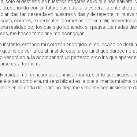
a, sólo el destierro en nuestros hogares es lo que nos salvará. M
aída, soñando con un futuro que está a la espera, latente al otro
tidianidad tan deseada en nuestras vidas y de repente, mi nueva r
ajes, correos, expedientes, promesas por cumplir, proyectos a
 una realidad por los que sigo luchando, sin pausa. Llamadas dia
eces, me hacen temblar y me acongojan.
o instante, estando mi corazón encogido, el sol acaba de deslu
 que he de ver la luz al final de este largo túnel que parece no 
 no vendrá sola, la acompañará un perfecto arco iris que aparece
arse esta tormenta.
dversidad me reencuentro conmigo misma, siento que sigues ahí
eré a ser como era, mi sensibilidad es la que alimenta mi alma p
 crece en mí cada día, para no dejarme vencer y seguir siempre d