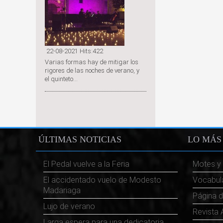
22-08-2021 Hits:422
Varias formas hay de mitigar los
rigores de las noches de verano, y
el quinteto...
ÚLTIMAS
NOTICIAS
LO
MÁS 
El Pedal vuelve a la Feria
Motes y
El accidentado vuelo de Modesto
Vocabula
Madariaga
Página d
Lujo de verano
Revista 
Larga espera para una dedicatoria