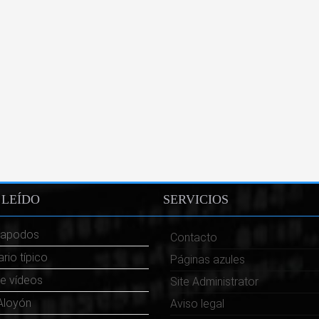
LEÍDO
SERVICIOS
 apodos
Contacto
rio típico
Páginas azules
e vídeos
Site Administrator
Aloyón
Aviso legal