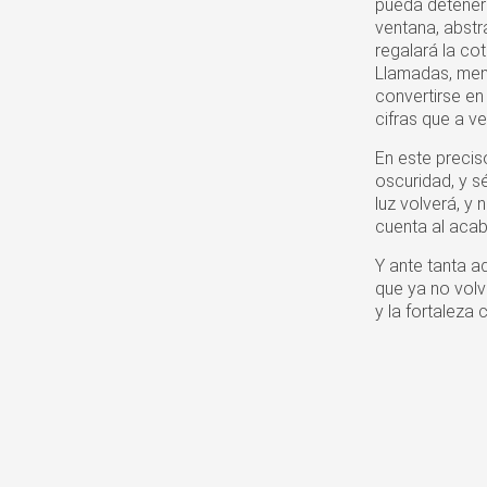
pueda detenerl
ventana, abstr
regalará la co
Llamadas, mens
convertirse en
cifras que a v
En este precis
oscuridad, y sé
luz volverá, y
cuenta al acab
Y ante tanta a
que ya no volv
y la fortaleza