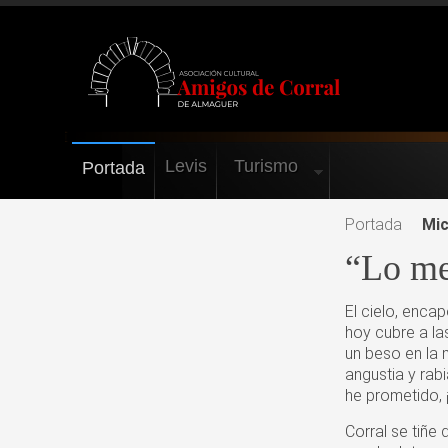
Levis
Turismo
Portada
Portada
Mic
“Lo me
El cielo, encap
hoy cubre a la
un beso en la 
angustia y rab
he prometido,
Corral se tiñe