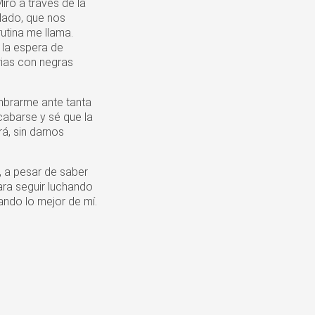
iro a través de la
 lado, que nos
utina me llama.
 la espera de
rias con negras
mbrarme ante tanta
acabarse y sé que la
rá, sin darnos
, a pesar de saber
ara seguir luchando
ando lo mejor de mí.