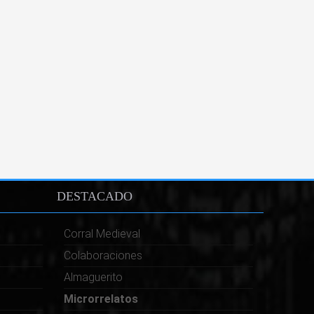
DESTACADO
Corral Medieval
Colaboraciones
Almaguerito
Microrrelatos